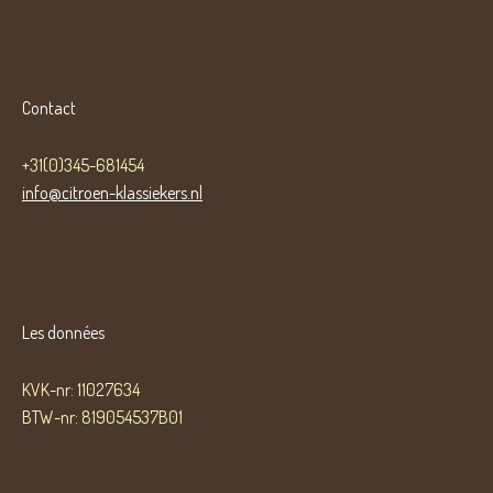
Contact
+31(0)345-681454
info@citroen-klassiekers.nl
Les données
KVK-nr: 11027634
BTW-nr: 819054537B01