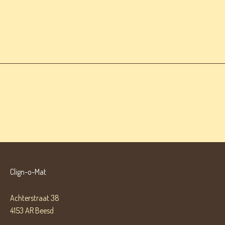
Clign-o-Mat
Achterstraat 38
4153 AR Beesd