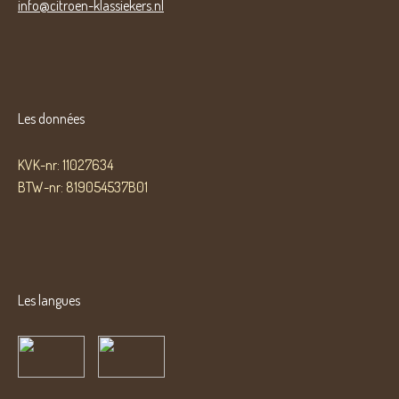
info@citroen-klassiekers.nl
Les données
KVK-nr: 11027634
BTW-nr: 819054537B01
Les langues