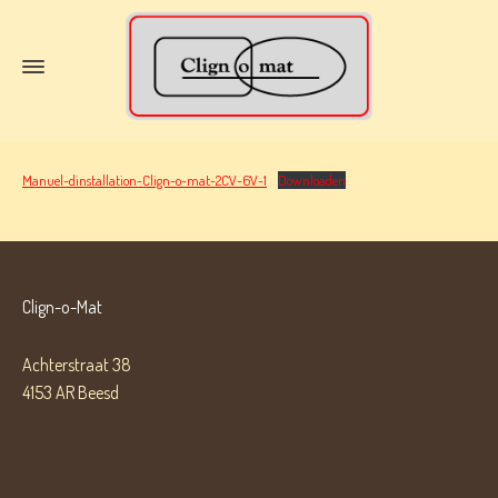
Manuel-dinstallation-Clign-o-mat-2CV-6V-1
Downloaden
Clign-o-Mat
Achterstraat 38
4153 AR Beesd